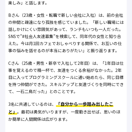
楽しみ」と話します。
Bさん（23歳・女性・転職で新しい会社に入社）は、前の会社
の仲間と疎遠になり孤独を感じていました。「新しい職場には
話しかけにくい雰囲気があって、ランチもいつも一人だった。
SNSで”#社会人友達募集”を検索して、同年代の女性と知り合
えた。今は月1回カフェでおしゃべりする関係で、お互いの仕
事の悩みを話せるのが本当にありがたい」と振り返ります。
Cさん（25歳・男性・新卒で入社して2年目）は、「1年目は仕
事を覚えるので精一杯で、友達をつくる余裕がなかった。2年
目に入ってプログラミングスクールに通い始めたら、同じ目標
を持つ仲間ができた。スキルアップと友達づくりを同時にでき
て、一石二鳥だった」とのことです。
「自分から一歩踏み出したこ
3名に共通しているのは、
と」
。最初は勇気がいりますが、一度動き出せば、思いのほ
か簡単に人間関係は広がります。