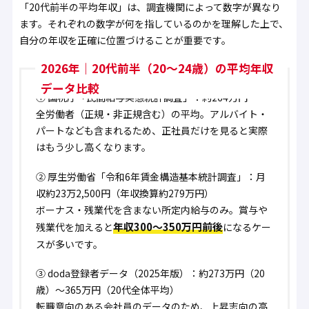
「20代前半の平均年収」は、調査機関によって数字が異なり
ます。それぞれの数字が何を指しているのかを理解した上で、
自分の年収を正確に位置づけることが重要です。
2026年｜20代前半（20〜24歳）の平均年収
データ比較
①
国税庁「民間給与実態統計調査」：約264万円
全労働者（正規・非正規含む）の平均。アルバイト・
パートなども含まれるため、正社員だけを見ると実際
はもう少し高くなります。
②
厚生労働省「令和6年賃金構造基本統計調査」：月
収約23万2,500円（年収換算約279万円）
ボーナス・残業代を含まない所定内給与のみ。賞与や
年収300〜350万円前後
残業代を加えると
になるケー
スが多いです。
③
doda登録者データ（2025年版）：約273万円（20
歳）〜365万円（20代全体平均）
転職意向のある会社員のデータのため、上昇志向の高