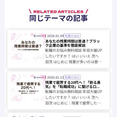
RELATED ARTICLES
同じテーマの記事
2026.01.09
転職の悩み
あなたの残業時間は普通？ブラッ
ク企業の基準を徹底解説
転職のお悩み無料相談 年収大幅UP
したいですか？ はい いいえ 次へ
目次 はじめに 残業が多いのは普
通？まずは平均値を知ろう 残業時
間の”許容範囲”とは？シミュレー
2026.01.12
転職の悩み
ションしてみよう 残業が多いのは
残業で疲弊する20代へ！「断る勇
あなたのせいではない！ 働きやす
気」を「転職成功」に繋げるロ...
さ抜群...
転職のお悩み無料相談 年収大幅UP
したいですか？ はい いいえ 次へ
目次 はじめに：残業で疲弊したあ
なたへ 法律で守られている！残業
を断るための知識武装 残業を断る