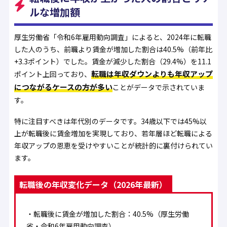
ルな増加額
厚生労働省「令和6年雇用動向調査」によると、2024年に転職
した人のうち、前職より賃金が
増加した割合は40.5%
（前年比
+3.3ポイント）でした。賃金が減少した割合（29.4%）を11.1
転職は年収ダウンよりも年収アップ
ポイント上回っており、
につながるケースの方が多い
ことがデータで示されていま
す。
特に注目すべきは年代別のデータです。
34歳以下では45%以
上が転職後に賃金増加を実現
しており、若年層ほど転職による
年収アップの恩恵を受けやすいことが統計的に裏付けられてい
ます。
転職後の年収変化データ（2026年最新）
・転職後に賃金が増加した割合：
40.5%
（厚生労働
省・令和6年雇用動向調査）