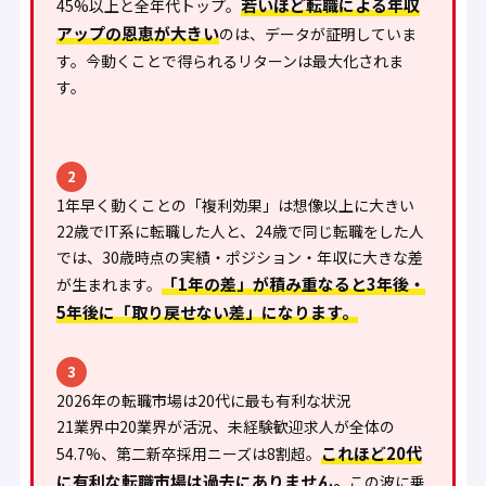
若いほど転職による年収
45%以上と全年代トップ。
アップの恩恵が大きい
のは、データが証明していま
す。今動くことで得られるリターンは最大化されま
す。
2
1年早く動くことの「複利効果」は想像以上に大きい
22歳でIT系に転職した人と、24歳で同じ転職をした人
では、30歳時点の実績・ポジション・年収に大きな差
「1年の差」が積み重なると3年後・
が生まれます。
5年後に「取り戻せない差」になります。
3
2026年の転職市場は20代に最も有利な状況
21業界中20業界が活況、未経験歓迎求人が全体の
これほど20代
54.7%、第二新卒採用ニーズは8割超。
に有利な転職市場は過去にありません。
この波に乗