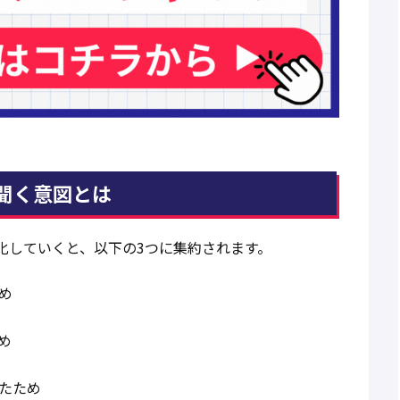
聞く意図とは
化していくと、以下の3つに集約されます。
め
め
たため