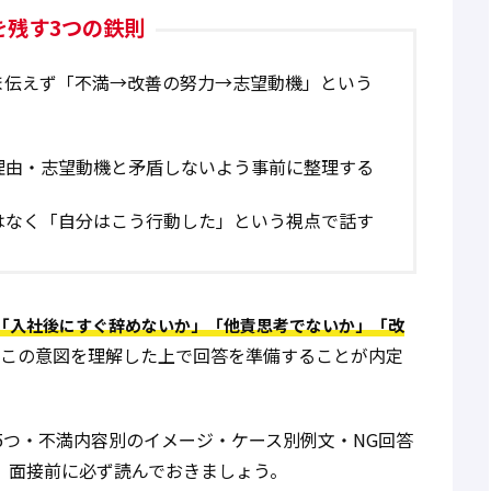
を残す3つの鉄則
ま伝えず「不満→改善の努力→志望動機」という
理由・志望動機と矛盾しないよう事前に整理する
はなく「自分はこう行動した」という視点で話す
「入社後にすぐ辞めないか」「他責思考でないか」「改
。この意図を理解した上で回答を準備することが内定
5つ・不満内容別のイメージ・ケース別例文・NG回答
。面接前に必ず読んでおきましょう。