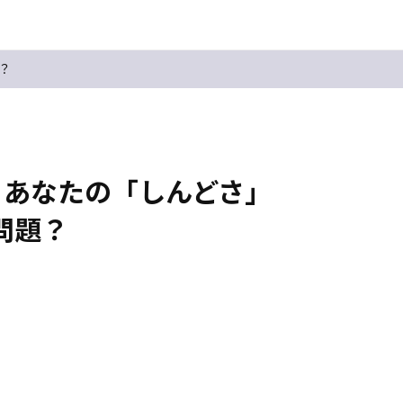
？
｜あなたの「しんどさ」
問題？