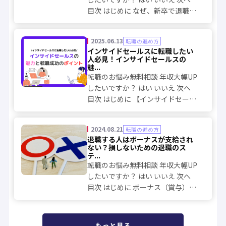
目次 はじめに なぜ、新卒で退職が
言いづらく感じるのか？ 新卒で退
職を伝えたら、どうなる？ 退職を
2025.06.13
転職の進め方
伝える前に考えるべきポイント 新
インサイドセールスに転職したい
卒が退職を伝えるときの正しい方
人必見！インサイドセールスの
法 退...
魅...
転職のお悩み無料相談 年収大幅UP
したいですか？ はい いいえ 次へ
目次 はじめに 【インサイドセール
スに転職】インサイドセールスと
は 【インサイドセールスに転職】
2024.08.21
転職の進め方
インサイドセールスの役割 【イン
退職する人はボーナスが支給され
サイドセールスに転職】向いてい
ない？損しないための退職のス
る人の特...
テ...
転職のお悩み無料相談 年収大幅UP
したいですか？ はい いいえ 次へ
目次 はじめに ボーナス（賞与）と
は 退職者はボーナスが支給されな
い？ 確実にボーナスをもらってか
ら退職するコツ ボーナスをもらっ
もっと見る