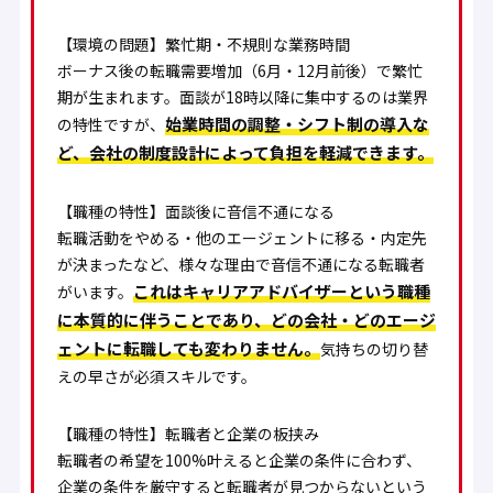
【環境の問題】繁忙期・不規則な業務時間
ボーナス後の転職需要増加（6月・12月前後）で繁忙
期が生まれます。面談が18時以降に集中するのは業界
始業時間の調整・シフト制の導入な
の特性ですが、
ど、会社の制度設計によって負担を軽減できます。
【職種の特性】面談後に音信不通になる
転職活動をやめる・他のエージェントに移る・内定先
が決まったなど、様々な理由で音信不通になる転職者
これはキャリアアドバイザーという職種
がいます。
に本質的に伴うことであり、どの会社・どのエージ
ェントに転職しても変わりません。
気持ちの切り替
えの早さが必須スキルです。
【職種の特性】転職者と企業の板挟み
転職者の希望を100%叶えると企業の条件に合わず、
企業の条件を厳守すると転職者が見つからないという