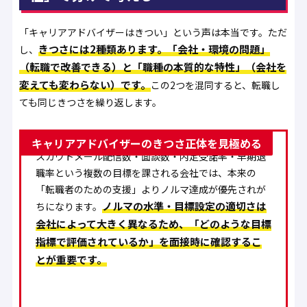
「キャリアアドバイザーはきつい」という声は本当です。ただ
きつさには2種類あります。「会社・環境の問題」
し、
（転職で改善できる）と「職種の本質的な特性」（会社を
変えても変わらない）です。
この2つを混同すると、転職し
ても同じきつさを繰り返します。
【環境の問題】過度なノルマ・会社のモラルへの疑問
キャリアアドバイザーのきつさ正体を見極める
スカウトメール配信数・面談数・内定受諾率・早期退
職率という複数の目標を課される会社では、本来の
「転職者のための支援」よりノルマ達成が優先されが
ノルマの水準・目標設定の適切さは
ちになります。
会社によって大きく異なるため、「どのような目標
指標で評価されているか」を面接時に確認するこ
とが重要です。