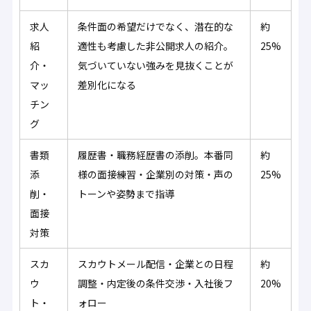
求人
条件面の希望だけでなく、潜在的な
約
紹
適性も考慮した非公開求人の紹介。
25%
介・
気づいていない強みを見抜くことが
マッ
差別化になる
チン
グ
書類
履歴書・職務経歴書の添削。本番同
約
添
様の面接練習・企業別の対策・声の
25%
削・
トーンや姿勢まで指導
面接
対策
スカ
スカウトメール配信・企業との日程
約
ウ
調整・内定後の条件交渉・入社後フ
20%
ト・
ォロー