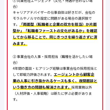
①
同業他社エージェント（文化・待遇が合わない場
合）
キャリアアドバイザーの仕事自体は好きだが、会社の
モラルやノルマの設定に問題がある場合の選択肢で
「両面型（転職者と企業の双方を担当）か片面
す。
型か」「転職者ファーストの文化があるか」を確認
してから移ることで、同じきつさを繰り返さずに済
みます。
②
事業会社の人事・採用担当（職種を活かしたい場
合）
4年間の面談・ヒアリング経験は事業会社の採用担当と
エージェントから顧客企
して即戦力評価されます。
業の人事に引き抜かれるケースも多く、夜間面談と
いう働き方の問題も解消されます。
採用業務以外
（人材評価・人事戦略）は新たに学ぶ必要がありま
す。