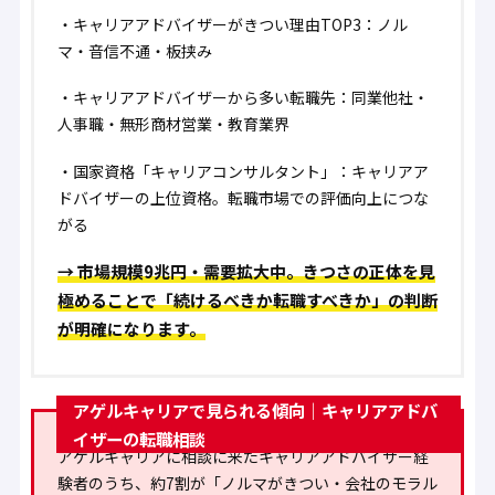
・
キャリアアドバイザーがきつい理由TOP3：ノル
マ・音信不通・板挟み
・
キャリアアドバイザーから多い転職先：同業他社・
人事職・無形商材営業・教育業界
・
国家資格「キャリアコンサルタント」：キャリアア
ドバイザーの上位資格。転職市場での評価向上につな
がる
→ 市場規模9兆円・需要拡大中。きつさの正体を見
極めることで「続けるべきか転職すべきか」の判断
が明確になります。
アゲルキャリアで見られる傾向｜キャリアアドバ
イザーの転職相談
アゲルキャリアに相談に来たキャリアアドバイザー経
験者のうち、
約7割が「ノルマがきつい・会社のモラル