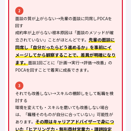
2
面談の質が上がらない→先輩の面談に同席しPDCAを
回す
成約率が上がらない根本原因は「面談のメソッドが確
先輩の面談に
立されていない」ことがほとんどです。
同席し「自分だったらどう進めるか」を事前にイ
メージしてから観察することで、差異が明確になり
ます。
面談1回ごとに「計画→実行→評価→改善」の
PDCAを回すことで着実に成長できます。
3
それでも改善しない→スキルの棚卸しをして転職を検
討する
環境を変えても・スキルを磨いても改善しない場合
は、「職種そのものが自分に合っていない」可能性が
その際はキャリアアドバイザーで身につ
あります。
いた「ヒアリング力・無形商材営業力・課題設定