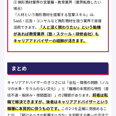
③
無形商材業界の営業職・教育業界（業界転換したい
場合）
「人材という無形商材を提案する営業スキル」は、
SaaS・広告・コンサルなど無形商材を扱う業界で直接
「人と深く関わりたい」という動機
活用できます。
があれば教育業界（塾・スクール・研修会社）も
キャリアアドバイザーの経験が活きます。
まとめ
キャリアアドバイザーのきつさには「会社・環境の問題（ノル
マの水準・モラルのない文化）」と「職種の本質的な特性（音
前者は転
信不通・板挟み・夜間面談）」の2種類があります。
職で解決できますが、後者はキャリアアドバイザーという
職種に本質的に伴うものです。
この2つを正確に見極めるこ
とが、「続けるべきか転職すべきか」を判断する唯一の方法で