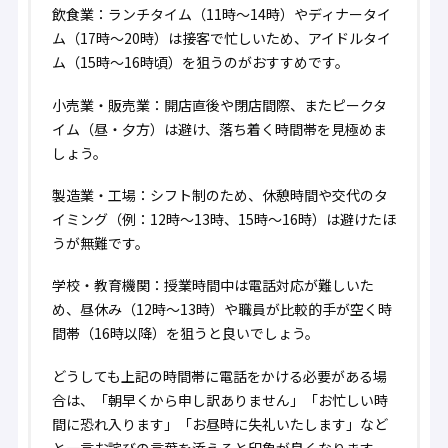
飲食業：ランチタイム（11時～14時）やディナータイ
ム（17時～20時）は接客で忙しいため、アイドルタイ
ム（15時〜16時頃）を狙うのがおすすめです。
小売業・販売業：開店直後や閉店間際、またピークタ
イム（昼・夕方）は避け、落ち着く時間帯を見極めま
しょう。
製造業・工場：シフト制のため、休憩時間や交代のタ
イミング（例：12時〜13時、15時〜16時）は避けたほ
うが無難です。
学校・教育機関：授業時間中は電話対応が難しいた
め、昼休み（12時～13時）や職員が比較的手が空く時
間帯（16時以降）を狙うと良いでしょう。
どうしても上記の時間帯に電話をかける必要がある場
合は、「朝早くから申し訳ありません」「お忙しい時
間に恐れ入ります」「お昼時に失礼いたします」など
と一言お詫びの言葉を添えると印象が良くなります。