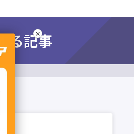
×
する記事
...