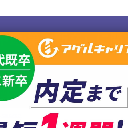
:中途:第二新卒」に関
に関する記事一覧
1
転職の進め方
と中途の違いって？それぞれのメリット・デメリットから