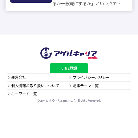
るか一般職にするか」という点でし
ょう。 特に、女性の場合はこの2択
のどちらにするかで人生設計は大き
く変わってきます。 男性の場合も、
最初に就職した企業でずっと働くに
しても...
LINE登録
運営会社
プライバシーポリシー
個人情報お取り扱いについて
記事テーマ一覧
キーワード一覧
Copyright © HRteam,Inc. All Rights Reserved.