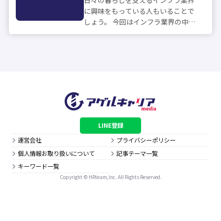
日々の暮らしを支えるインフラ業界
に興味をもっている人もいることで
しょう。 今回はインフラ業界の中で
も特に「ガス会社の営業職」をお考
えの方向けに、例文も2つ交えて具
体的な志望動機の書き方を解説しま
す。 「志望動機の書き方がよくわか
らない」...
LINE登録
運営会社
プライバシーポリシー
個人情報お取り扱いについて
記事テーマ一覧
キーワード一覧
Copyright © HRteam,Inc. All Rights Reserved.