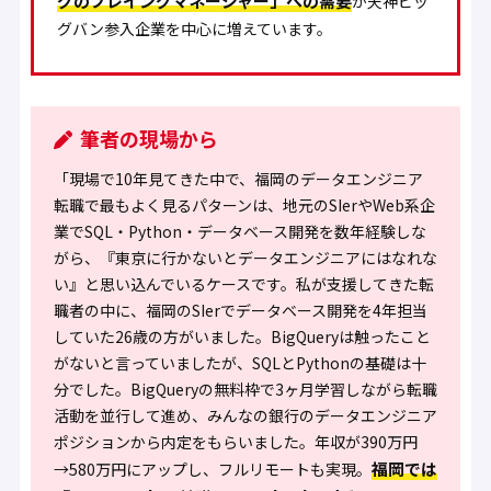
グのプレイングマネージャー」への需要
が天神ビッ
グバン参入企業を中心に増えています。
筆者の現場から
「現場で10年見てきた中で、福岡のデータエンジニア
転職で最もよく見るパターンは、地元のSIerやWeb系企
業でSQL・Python・データベース開発を数年経験しな
がら、『東京に行かないとデータエンジニアにはなれな
い』と思い込んでいるケースです。私が支援してきた転
職者の中に、福岡のSIerでデータベース開発を4年担当
していた26歳の方がいました。BigQueryは触ったこと
がないと言っていましたが、SQLとPythonの基礎は十
分でした。BigQueryの無料枠で3ヶ月学習しながら転職
活動を並行して進め、みんなの銀行のデータエンジニア
ポジションから内定をもらいました。年収が390万円
福岡では
→580万円にアップし、フルリモートも実現。