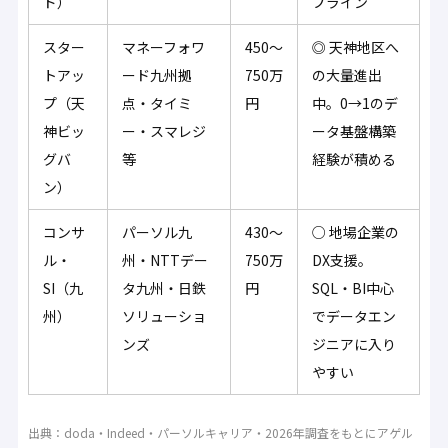
ド）
プライン
スター
マネーフォワ
450〜
◎ 天神地区へ
トアッ
ード九州拠
750万
の大量進出
プ（天
点・タイミ
円
中。0→1のデ
神ビッ
ー・スマレジ
ータ基盤構築
グバ
等
経験が積める
ン）
コンサ
パーソル九
430〜
○ 地場企業の
ル・
州・NTTデー
750万
DX支援。
SI（九
タ九州・日鉄
円
SQL・BI中心
州）
ソリューショ
でデータエン
ンズ
ジニアに入り
やすい
出典：doda・Indeed・パーソルキャリア・2026年調査をもとにアゲル