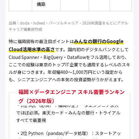
構築
出典：doda・Indeed・パーソルキャリア・2026年調査をもとにアゲル
キャリア編集部作成
みんなの銀行のGoogle
特に福岡固有の最注目ポイントは
Cloud活用水準の高さ
です。国内初のデジタルバンクとして
Cloud Spanner・BigQuery・Dataflowをフル活用しており、
ここでの経験は東京のトップIT企業でも通用するレベルのスキ
ルが身につきます。年収幅400〜1,000万円という設定から
も、シニアエンジニアへの本気の投資姿勢がうかがえます。
福岡×データエンジニア スキル需要ランキン
グ（2026年版）
・
1位 SQL（必須）
：福岡の全データエンジニア求人
でほぼ必須。楽天カード・みんなの銀行・トライアル
すべてで最重視
・
2位 Python（pandas/データ処理）
：スタートアッ