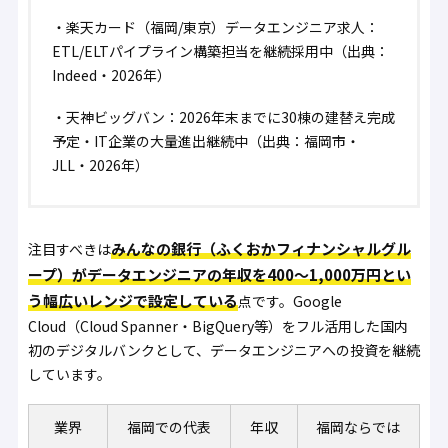
・
楽天カード（福岡/東京）データエンジニア求人：
ETL/ELTパイプライン構築担当を継続採用中
（出典：
Indeed・2026年）
・
天神ビッグバン：2026年末までに30棟の建替え完成
予定・IT企業の大量進出継続中
（出典：福岡市・
JLL・2026年）
みんなの銀行（ふくおかフィナンシャルグル
注目すべきは
ープ）がデータエンジニアの年収を400〜1,000万円とい
う幅広いレンジで設定している
点です。Google
Cloud（Cloud Spanner・BigQuery等）をフル活用した国内
初のデジタルバンクとして、データエンジニアへの投資を継続
しています。
業界
福岡での代表
年収
福岡ならでは