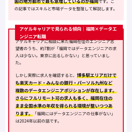
国の地方都市で最も急増しているのが福岡
です。こ
の記事ではスキルと市場データを整理して解説します。
アゲルキャリアで見られる傾向｜福岡×データエ
ンジニア転職
アゲルキャリアに相談に来た福岡在住のエンジニア志
望者のうち、
約7割が「福岡ではデータエンジニアの求
人は少ない。東京に出るしかない」と思っていまし
た。
博多駅エリアだけで
しかし実際に求人を確認すると、
も楽天カード・みんなの銀行・パーソル九州など
複数のデータエンジニアポジションが存在します。
さらにフルリモート可の求人も多く、福岡在住の
まま全国水準の年収を得られる環境が整いつつあ
ります。
「福岡にはデータエンジニアの仕事がない」
は2024年以前の話です。