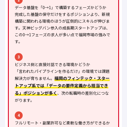
データ基盤を「0→1」で構築するフェーズかどうか
完成した基盤の保守だけをするポジションより、新規
構築に関われる環境のほうが圧倒的にスキルが伸びま
す。天神ビッグバン参入の成長期スタートアップは、
この0→1フェーズの求人が多い点で福岡市場の強みで
す。
3
ビジネス側と直接対話できる環境かどうか
「言われたパイプラインを作るだけ」の環境では課題
福岡のフィンテック・スター
解決力が育ちません。
トアップ系では「データの要件定義から担当でき
る」ポジションが多く
、次の転職時の差別化につな
がります。
4
フルリモート・副業許可など柔軟な働き方ができるか