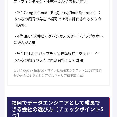
プ・フィンテック・小売を問わず需要が高い
・
3位 Google Cloud（BigQuery/Cloud Spanner）
：
みんなの銀行の存在で福岡では特に評価されるクラウ
ドDWH
・
4位 dbt
：天神ビッグバン参入スタートアップを中心
に導入が急増
・
5位 ETL/ELTパイプライン構築経験
：楽天カード・
みんなの銀行の求人で直接要件として登場
出典：doda・Indeed・マイナビ転職エンジニア・2026年福岡
県の求人傾向をもとにアゲルキャリア編集部作成
福岡でデータエンジニアとして成長で
きる会社の選び方【チェックポイント5
つ】