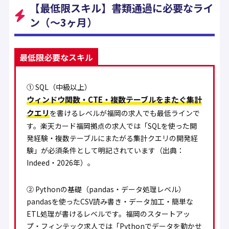
【最低限スキル】書類通過に必要なライ
ン（〜3ヶ月）
最低限必要なスキル
① SQL（中級以上）
ウィンドウ関数・CTE・複数テーブルをまたぐ集計
クエリ
を書けるレベルが福岡の求人でも最低ラインで
す。楽天カード福岡拠点の求人では「SQLを使った開
発経験・複数テーブルにまたがる集計クエリの開発経
験」が必須条件として明記されています（出典：
Indeed・2026年）。
② Pythonの基礎（pandas・データ処理レベル）
pandasを使ったCSV読み書き・データ加工・簡単な
ETL処理が書けるレベルです。福岡のスタートアッ
プ・フィンテック求人では「Pythonでデータを動かせ