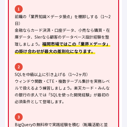
1
前職の「業界知識×データ接点」を棚卸しする（1〜2
日）
金融ならカード決済・口座データ、小売なら購買・在
庫データ、SIerなら顧客のデータベース設計経験を整
福岡市場ではこの「業界×データ」
理しましょう。
の掛け合わせが最大の差別化になります。
2
SQLを中級以上に引き上げる（1〜2ヶ月）
ウィンドウ関数・CTE・複数テーブル集計を実務レベ
ルで扱えるよう練習しましょう。楽天カード・みんな
の銀行の求人では「SQLを使った開発経験」が最初の
必須条件として登場します。
3
BigQueryの無料枠で実践経験を積む（転職活動と並