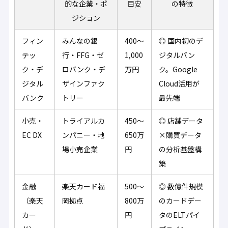
的な企業・ポ
目安
の特徴
ジション
フィン
みんなの銀
400〜
◎ 国内初のデ
テッ
行・FFG・ゼ
1,000
ジタルバン
ク・デ
ロバンク・デ
万円
ク。Google
ジタル
ザインファク
Cloud活用が
バンク
トリー
最先端
小売・
トライアルカ
450〜
◎ 店舗データ
EC DX
ンパニー・地
650万
×購買データ
場小売企業
円
の分析基盤構
築
金融
楽天カード福
500〜
◎ 数億件規模
（楽天
岡拠点
800万
のカードデー
カー
円
タのELTパイ