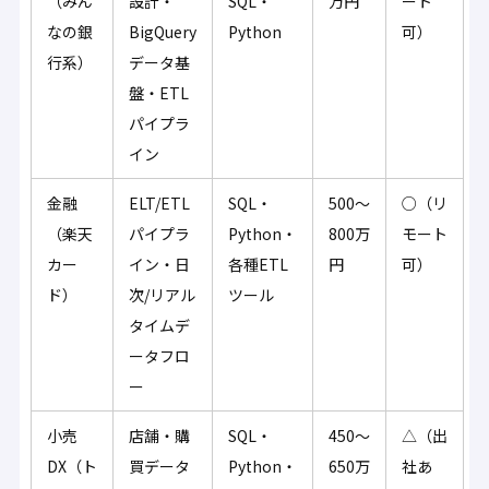
（みん
設計・
SQL・
万円
ート
なの銀
BigQuery
Python
可）
行系）
データ基
盤・ETL
パイプラ
イン
金融
ELT/ETL
SQL・
500〜
○（リ
（楽天
パイプラ
Python・
800万
モート
カー
イン・日
各種ETL
円
可）
ド）
次/リアル
ツール
タイムデ
ータフロ
ー
小売
店舗・購
SQL・
450〜
△（出
DX（ト
買データ
Python・
650万
社あ