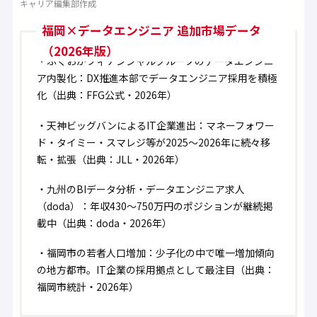
キャリア編集部作成
福岡×データエンジニア 追加市場データ
（2026年版）
・
ふくおかフィナンシャルグループのデータエンジニ
ア内製化：DX推進本部でデータエンジニア採用を積極
化
（出典：FFG公式・2026年）
・
天神ビッグバンによるIT企業進出：マネーフォワー
ド・タイミー・スマレジ等が2025〜2026年に続々移
転・拡張
（出典：JLL・2026年）
・
九州のBIデータ分析・データエンジニア求人
（doda）：年収430〜750万円のポジションが継続掲
載中
（出典：doda・2026年）
・
福岡市の若者人口増加：少子化の中で唯一増加傾向
の地方都市。IT企業の採用拠点として最注目
（出典：
福岡市統計・2026年）