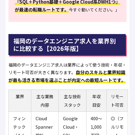
『SQL＋Python基礎＋Google Cloud系DWH1つ』
が最速の転職ルートです。
今すぐ動いてください。」
福岡のデータエンジニア求人を業界別
に比較する【2026年版】
福岡のデータエンジニア求人は業界によって使う技術・年収・
自分のスキルと業界知識
リモート可否が大きく異なります。
が最も活きる市場を選ぶことが内定への最短ルートです。
業界
主な業務
主な技術
年収
リモー
内容
スタック
目安
ト可否
フィン
Cloud
Google
400〜
◎（フ
テック
Spanner
Cloud・
1,000
ルリモ