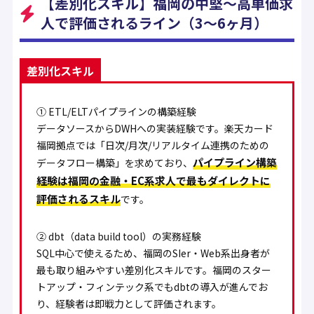
【差別化スキル】福岡の中堅〜高単価求
人で評価されるライン（3〜6ヶ月）
差別化スキル
① ETL/ELTパイプラインの構築経験
データソースからDWHへの実装経験です。楽天カード
福岡拠点では「日次/月次/リアルタイム連携のための
パイプライン構築
データフロー構築」を求めており、
経験は福岡の金融・EC系求人で最もダイレクトに
評価されるスキル
です。
② dbt（data build tool）の実務経験
SQL中心で使えるため、福岡のSIer・Web系出身者が
最も取り組みやすい差別化スキルです。福岡のスター
トアップ・フィンテック系でもdbtの導入が進んでお
り、経験者は即戦力として評価されます。