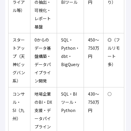
ライア
の抽出・
BIツール
円
り）
ル等）
可視化・
レポート
基盤
スター
0からの
SQL・
450〜
◎（フ
トアッ
データ基
Python・
750万
ルリモ
プ（天
盤構築・
dbt・
円
ート
神ビッ
データパ
BigQuery
多）
グバン
イプライ
系）
ン開発
コンサ
地場企業
SQL・BI
430〜
○
ル・
のBI・DX
ツール・
750万
SI（九
支援・デ
Python
円
州）
ータパイ
プライン