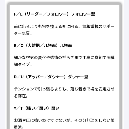
F／L（リーダー／フォロワー）フォロワー型
前に出るよりも場を整える側に回る、調和重視のサポー
ター気質。
R／O（大雑把／几帳面）几帳面
細かな空気の変化や感情の揺らぎまで丁寧に察知する繊
細タイプ。
D／U（アッパー／ダウナー）ダウナー型
テンションで引っ張るよりも、落ち着きで場を安定させ
る存在。
Y／T（強い／弱い）弱い
お酒や圧に強いわけではないが、その分無理をしない慎
重派。