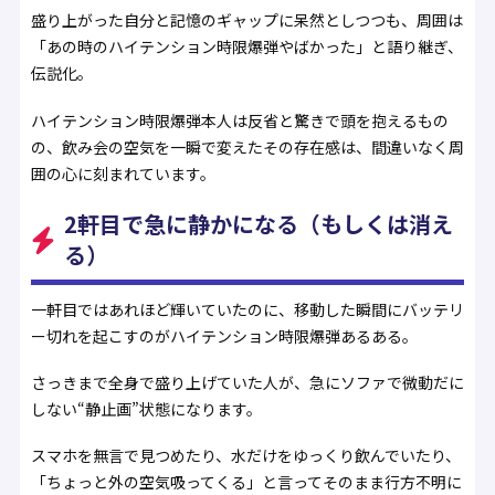
盛り上がった自分と記憶のギャップに呆然としつつも、周囲は
「あの時のハイテンション時限爆弾やばかった」と語り継ぎ、
伝説化。
ハイテンション時限爆弾本人は反省と驚きで頭を抱えるもの
の、飲み会の空気を一瞬で変えたその存在感は、間違いなく周
囲の心に刻まれています。
2軒目で急に静かになる（もしくは消え
る）
一軒目ではあれほど輝いていたのに、移動した瞬間にバッテリ
ー切れを起こすのがハイテンション時限爆弾あるある。
さっきまで全身で盛り上げていた人が、急にソファで微動だに
しない“静止画”状態になります。
スマホを無言で見つめたり、水だけをゆっくり飲んでいたり、
「ちょっと外の空気吸ってくる」と言ってそのまま行方不明に