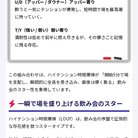
U/D（アッパー / ダウナー）アッパー寄り
酔うと一気にテンションが爆発し、短時間で場を最高潮
に持っていく。
T/Y（強い / 弱い）弱い寄り
酒耐性は低めで前半に燃え尽きるが、その儚さごと記憶
に残る存在。
この組み合わせは、ハイテンション時限爆弾が 「開始5分で場
を支配し、瞬間的に全員を巻き込み、最後は儚く散る」 飲み
会のスター性を象徴しています。
一瞬で場を盛り上げる飲み会のスター
ハイテンション時限爆弾（LOUY）は、飲み会の序盤で圧倒的
な存在感を放つスタータイプです。