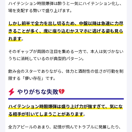
ハイテンション時限爆弾は酔うと一気にハイテンション化し、
場を支配する勢いで盛り上げます。
しかし前半で全力を出し切るため、中盤以降は急速に力尽
きることが多く、席に座り込むかスマホに逃げる姿も見ら
れます
。
そのギャップが周囲の注目を集める一方で、本人は気づかない
うちに消耗しているのが典型的パターン。
飲み会のスターでありながら、体力と酒耐性の低さが行動を制
限する「儚い存在」です。
やりがちな失敗
ハイテンション時限爆弾は盛り上げ力が強すぎて、気にな
る相手が引いてしまうことがあります
。
全力アピールのあまり、記憶が飛んでトラブルに発展したり、