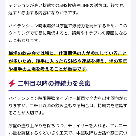
テンションが高い状態でのSNS投稿やLINEの送信は、後で見
返すと赤面する内容になりがちです。
ハイテンション時限爆弾は序盤で爆発力を発揮するため、この
タイミングで安易に発信すると、誤解やトラブルの原因になる
こともあります。
職場の飲み会では特に、仕事関係の人が参加していること
が多いため、後半に入ったらSNSや連絡を控え、場の空気
や相手の立場を考えることが重要です
。
二軒目以降の持続力を意識
ハイテンション時限爆弾タイプは一軒目で全力を出す傾向があ
りますが、二軒目以降の飲み会もある場合は、持続力を意識す
ることが大切です。
序盤の盛り上がりを保ちつつ、チェイサーを入れる、アルコー
ル量を調整するなど小さな工夫で、中盤以降も会話や雰囲気づ