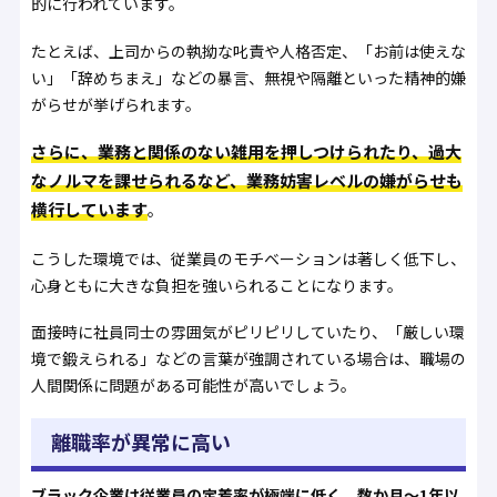
的に行われています。
たとえば、上司からの執拗な叱責や人格否定、「お前は使えな
い」「辞めちまえ」などの暴言、無視や隔離といった精神的嫌
がらせが挙げられます。
さらに、業務と関係のない雑用を押しつけられたり、過大
なノルマを課せられるなど、業務妨害レベルの嫌がらせも
横行しています
。
こうした環境では、従業員のモチベーションは著しく低下し、
心身ともに大きな負担を強いられることになります。
面接時に社員同士の雰囲気がピリピリしていたり、「厳しい環
境で鍛えられる」などの言葉が強調されている場合は、職場の
人間関係に問題がある可能性が高いでしょう。
離職率が異常に高い
ブラック企業は従業員の定着率が極端に低く、数か月〜1年以