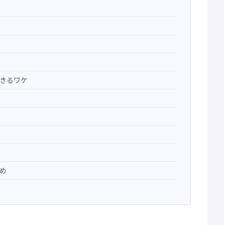
きるワケ
め