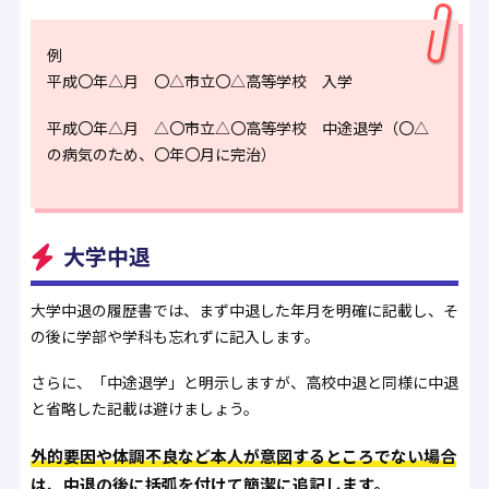
例
平成〇年△月 〇△市立〇△高等学校 入学
平成〇年△月 △〇市立△〇高等学校 中途退学（〇△
の病気のため、〇年〇月に完治）
大学中退
大学中退の履歴書では、まず中退した年月を明確に記載し、そ
の後に学部や学科も忘れずに記入します。
さらに、「中途退学」と明示しますが、高校中退と同様に中退
と省略した記載は避けましょう。
外的要因や体調不良など本人が意図するところでない場合
は、中退の後に括弧を付けて簡潔に追記します。