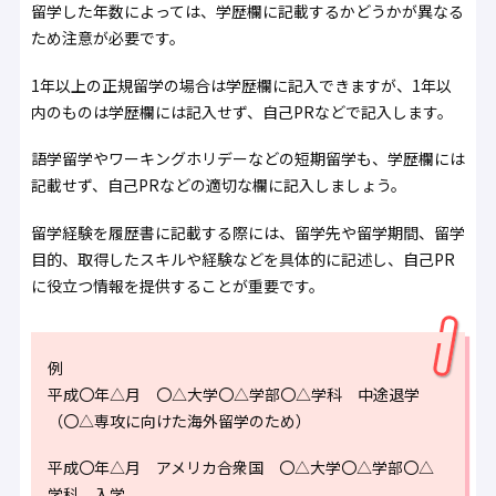
留学した年数によっては、学歴欄に記載するかどうかが異なる
ため注意が必要です。
1年以上の正規留学の場合は学歴欄に記入できますが、1年以
内のものは学歴欄には記入せず、自己PRなどで記入します。
語学留学やワーキングホリデーなどの短期留学も、学歴欄には
記載せず、自己PRなどの適切な欄に記入しましょう。
留学経験を履歴書に記載する際には、留学先や留学期間、留学
目的、取得したスキルや経験などを具体的に記述し、自己PR
に役立つ情報を提供することが重要です。
例
平成〇年△月 〇△大学〇△学部〇△学科 中途退学
（〇△専攻に向けた海外留学のため）
平成〇年△月 アメリカ合衆国 〇△大学〇△学部〇△
学科 入学