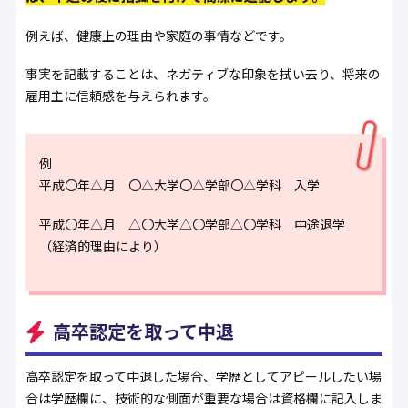
例えば、健康上の理由や家庭の事情などです。
事実を記載することは、ネガティブな印象を拭い去り、将来の
雇用主に信頼感を与えられます。
例
平成〇年△月 〇△大学〇△学部〇△学科 入学
平成〇年△月 △〇大学△〇学部△〇学科 中途退学
（経済的理由により）
高卒認定を取って中退
高卒認定を取って中退した場合、学歴としてアピールしたい場
合は学歴欄に、技術的な側面が重要な場合は資格欄に記入しま