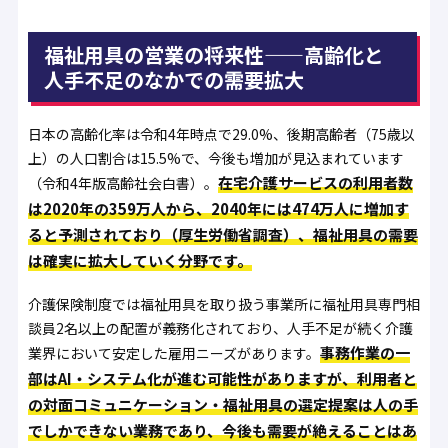
福祉用具の営業の将来性——高齢化と
人手不足のなかでの需要拡大
日本の高齢化率は令和4年時点で29.0%、後期高齢者（75歳以
上）の人口割合は15.5%で、今後も増加が見込まれています
在宅介護サービスの利用者数
（令和4年版高齢社会白書）。
は2020年の359万人から、2040年には474万人に増加す
ると予測されており（厚生労働省調査）、福祉用具の需要
は確実に拡大していく分野です。
介護保険制度では福祉用具を取り扱う事業所に福祉用具専門相
談員2名以上の配置が義務化されており、人手不足が続く介護
事務作業の一
業界において安定した雇用ニーズがあります。
部はAI・システム化が進む可能性がありますが、利用者と
の対面コミュニケーション・福祉用具の選定提案は人の手
でしかできない業務であり、今後も需要が絶えることはあ