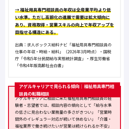
→ 福祉用具専門相談員の年収は全産業平均より低
い水準。ただし高齢化の進展で需要は拡大傾向に
あり、資格取得・営業スキルの向上で年収アップを
目指せる構造にある。
出典：求人ボックス給料ナビ「福祉用具専門相談員の
仕事の年収・時給・給料」（2026年3月時点）・国税
庁「令和5年分民間給与実態統計調査」・厚生労働省
「令和4年版高齢社会白書」
アゲルキャリアで見られる傾向｜福祉用具専門相
談員の転職相談
アゲルキャリアに
相談に来た福祉用具専門相談員の経
験者・志望者
では、相談内容の傾向として
「給与水準
の低さに見合わない業務量の多さがきつい」「営業時
間外のイレギュラー対応が続いて休めない」「介護・
福祉業界で働き続けたいが営業は続けられるか不安」