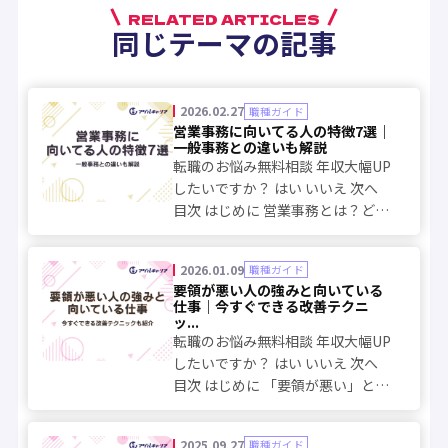
RELATED ARTICLES
同じテーマの記事
2026.02.27
職種ガイド
営業事務に向いてる人の特徴7選｜
一般事務との違いも解説
転職のお悩み無料相談 年収大幅UP
したいですか？ はい いいえ 次へ
目次 はじめに 営業事務とは？どん
な仕事をするの？ 一般事務との違
いは？どっちがおすすめ？ 営業事
2026.01.09
職種ガイド
務に向いてる人の特徴7選 営業事
要領が悪い人の強みと向いている
務に向いていない人の特徴 未経験
仕事｜今すぐできる改善テクニ
から...
ッ...
転職のお悩み無料相談 年収大幅UP
したいですか？ はい いいえ 次へ
目次 はじめに 「要領が悪い」と悩
むのはあなただけじゃない 要領が
悪いと言われる人の特徴 要領が悪
2025.09.27
職種ガイド