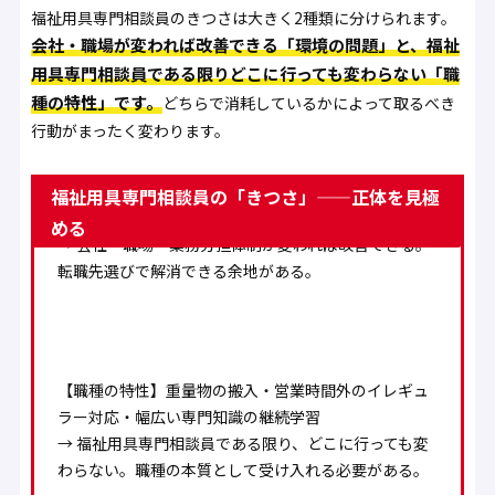
福祉用具専門相談員のきつさは大きく2種類に分けられます。
会社・職場が変われば改善できる「環境の問題」と、福祉
用具専門相談員である限りどこに行っても変わらない「職
種の特性」です。
どちらで消耗しているかによって取るべき
行動がまったく変わります。
【環境の問題】残業の多さ・事務作業量・ノルマ設
福祉用具専門相談員の「きつさ」——正体を見極
定・給与水準・人間関係
める
→ 会社・職場・業務分担体制が変われば改善できる。
転職先選びで解消できる余地がある。
【職種の特性】重量物の搬入・営業時間外のイレギュ
ラー対応・幅広い専門知識の継続学習
→ 福祉用具専門相談員である限り、どこに行っても変
わらない。職種の本質として受け入れる必要がある。