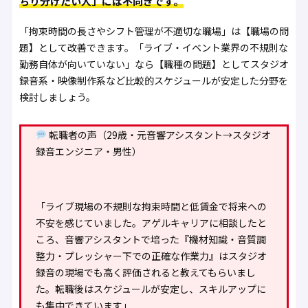
ちり分けたい人」には不向きです。
「拘束時間の長さやシフト管理が不適切な職場」は【職場の問
題】として改善できます。「ライブ・イベント業界の不規則な
勤務自体が向いていない」なら【職種の問題】としてスタジオ
録音系・映像制作系など比較的スケジュールが安定した分野を
検討しましょう。
転職者の声（29歳・元音響アシスタント→スタジオ
録音エンジニア・男性）
「ライブ現場の不規則な拘束時間と低賃金で将来への
不安を感じていました。アゲルキャリアに相談したと
ころ、音響アシスタントで培った『機材知識・音質調
整力・プレッシャー下での正確な作業力』はスタジオ
録音の現場でも高く評価されると教えてもらいまし
た。転職後はスケジュールが安定し、スキルアップに
も集中できています」