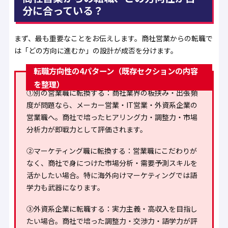
分に合っている？
まず、最も重要なことをお伝えします。商社営業からの転職で
は「どの方向に進むか」の設計が成否を分けます。
転職方向性の4パターン（既存セクションの内容
を整理）
①別の営業職に転換する
：商社業界の板挟み・出張頻
度が問題なら、メーカー営業・IT営業・外資系企業の
営業職へ。商社で培ったヒアリング力・調整力・市場
分析力が即戦力として評価されます。
②マーケティング職に転換する
：営業職にこだわりが
なく、商社で身につけた市場分析・需要予測スキルを
活かしたい場合。特に海外向けマーケティングでは語
学力も武器になります。
③外資系企業に転職する
：実力主義・高収入を目指し
たい場合。商社で培った調整力・交渉力・語学力が評