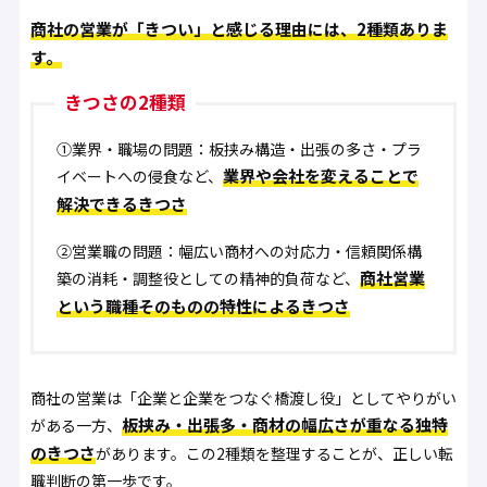
商社の営業が「きつい」と感じる理由には、2種類ありま
す。
きつさの2種類
①業界・職場の問題
：板挟み構造・出張の多さ・プラ
業界や会社を変えることで
イベートへの侵食など、
解決できるきつさ
②営業職の問題
：幅広い商材への対応力・信頼関係構
商社営業
築の消耗・調整役としての精神的負荷など、
という職種そのものの特性によるきつさ
商社の営業は「企業と企業をつなぐ橋渡し役」としてやりがい
板挟み・出張多・商材の幅広さが重なる独特
がある一方、
のきつさ
があります。この2種類を整理することが、正しい転
職判断の第一歩です。