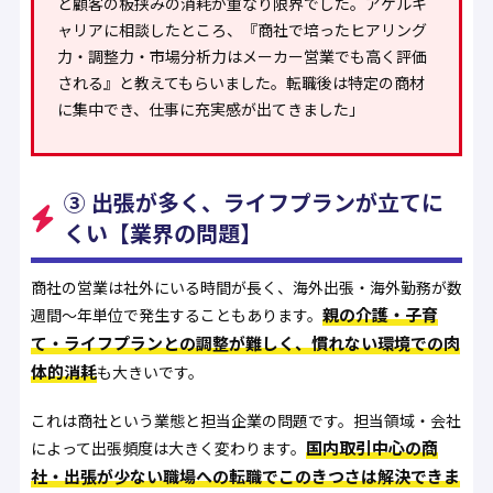
と顧客の板挟みの消耗が重なり限界でした。アゲルキ
ャリアに相談したところ、『商社で培ったヒアリング
力・調整力・市場分析力はメーカー営業でも高く評価
される』と教えてもらいました。転職後は特定の商材
に集中でき、仕事に充実感が出てきました」
③ 出張が多く、ライフプランが立てに
くい【業界の問題】
商社の営業は社外にいる時間が長く、海外出張・海外勤務が数
親の介護・子育
週間〜年単位で発生することもあります。
て・ライフプランとの調整が難しく、慣れない環境での肉
体的消耗
も大きいです。
これは商社という業態と担当企業の問題です。担当領域・会社
国内取引中心の商
によって出張頻度は大きく変わります。
社・出張が少ない職場への転職でこのきつさは解決できま