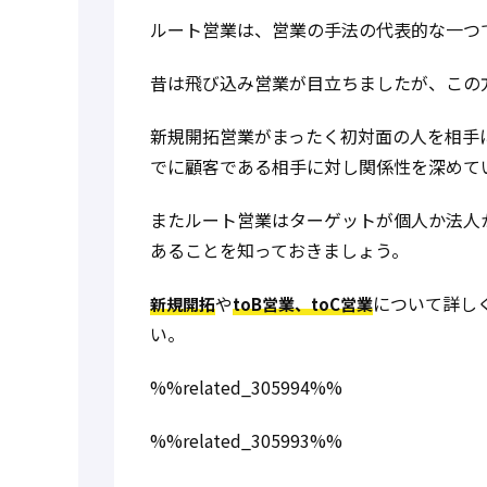
ルート営業は、営業の手法の代表的な一つ
昔は飛び込み営業が目立ちましたが、この
新規開拓営業がまったく初対面の人を相手
でに顧客である相手に対し関係性を深めて
またルート営業はターゲットが個人か法人か
あることを知っておきましょう。
や
について詳し
新規開拓
toB営業、toC営業
い。
%%related_305994%%
%%related_305993%%