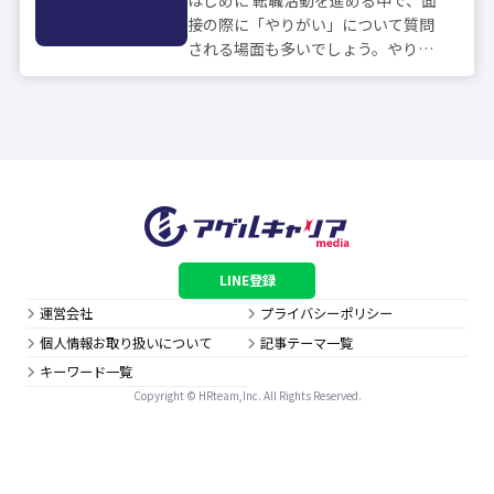
はじめに 転職活動を進める中で、面
接の際に「やりがい」について質問
される場面も多いでしょう。やりが
いに関する質問は、どのような価値
観や目標を持って仕事に取り組んで
きたのか、応募先企業の求める人物
像に合致しているか見極めるうえで
重視されま...
LINE登録
運営会社
プライバシーポリシー
個人情報お取り扱いについて
記事テーマ一覧
キーワード一覧
Copyright © HRteam,Inc. All Rights Reserved.