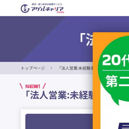
「法人営
トップページ
「法人営業:未経験:転職」に関する記事
NEW!
「法人営業:未経験:転職
2021.08.1
【未経験