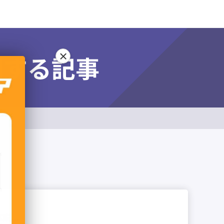
×
関する記事
...