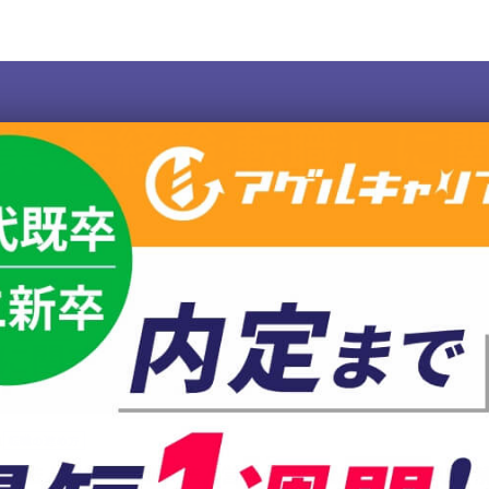
業:未経験:転職」に
」に関する記事一覧
1
転職の進め方
で法人営業へ転職】法人営業への転職について詳しく解説