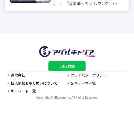
う。」 「営業職ってノルマがたいへ
んそうだけどやっていけるかな？」
既卒から営業への転職を目指す際に
多くの方がこのような悩みを持って
います。 たしかに既卒者が新たなキ
ャリアと...
LINE登録
運営会社
プライバシーポリシー
個人情報お取り扱いについて
記事テーマ一覧
キーワード一覧
Copyright © HRteam,Inc. All Rights Reserved.