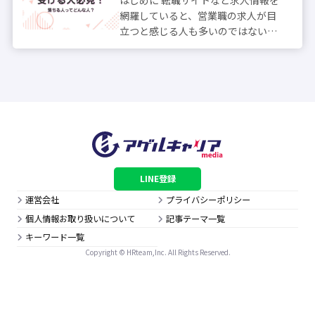
はじめに 転職サイトなど求人情報を
網羅していると、営業職の求人が目
立つと感じる人も多いのではないで
しょうか。 営業職は未経験者も対象
に採用する企業が多く、インセンテ
ィブや高い月給が提示されているこ
とも少なくありません。 環境にうま
く適応...
LINE登録
運営会社
プライバシーポリシー
個人情報お取り扱いについて
記事テーマ一覧
キーワード一覧
Copyright © HRteam,Inc. All Rights Reserved.