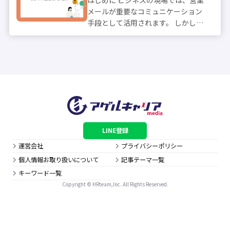
はじめに ビジネスの現場では、営業
メールが重要なコミュニケーション
手段として活用されます。 しかし、
送っても開封されなかったり、読ま
れても返信がこなかったりと、思う
ような結果が得られず悩んでいる方
も多いでしょう。 成果につながる営
業メー...
LINE登録
運営会社
プライバシーポリシー
個人情報お取り扱いについて
記事テーマ一覧
キーワード一覧
Copyright © HRteam,Inc. All Rights Reserved.