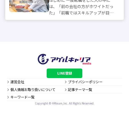
はじめに 一度転職をした人の中に
は、「前の会社の方がホワイトだっ
た」「前職ではスキルアップが目指
せた」などの理由から出戻り転職し
たいと考える人も多いのではないで
しょうか？ 出戻り転職とは、元々社
員であった者が、一度他社に転職
し、再度元の...
LINE登録
運営会社
プライバシーポリシー
個人情報お取り扱いについて
記事テーマ一覧
キーワード一覧
Copyright © HRteam,Inc. All Rights Reserved.