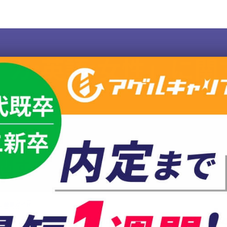
チカ:英語:女性」に関
に関する記事一覧
1
業界ガイド
見】英語を活かした仕事に就く！営業や外資系企業など詳