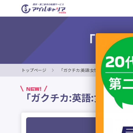
「ガク
トップページ
「ガクチカ:英語:女性」に関する記事
NEW!
「ガクチカ:英語:女性」
2023.04.1
【女性必