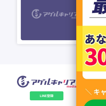
「得意の
えていませ
LINE登録