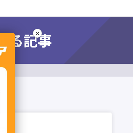
×
する記事
...