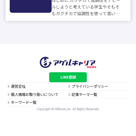
はじめに ガクチカで協調性をアピー
ルしようと考えている学生やそもそ
もガクチカで協調性を使って高い評
価を受けることができるのか不安に
思っている人も多いと思います。 こ
の記事では、ガクチカをアピールす
る際の書き方や伝え方のコツについ
て紹介し...
LINE登録
運営会社
プライバシーポリシー
個人情報お取り扱いについて
記事テーマ一覧
キーワード一覧
Copyright © HRteam,Inc. All Rights Reserved.