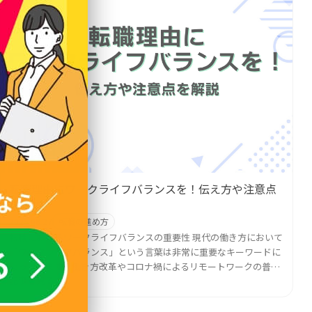
転職理由にワークライフバランスを！伝え方や注意点
を解説
2025.08.27
転職の進め方
転職におけるワークライフバランスの重要性 現代の働き方において
「ワークライフバランス」という言葉は非常に重要なキーワードに
なっています。働き方改革やコロナ禍によるリモートワークの普及
記事を見る →
を経て、多くの人が「働きやすさ」「自分らしい生活」を意...