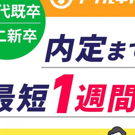
退職の正しいルールとは？法律を守ってスムーズに退
職しよう
2026.03.20
入社準備
退職は企業の就業規則や法律によって、細かく規定されています。
退職者や企業が退職ルールを把握していないケースが多く、違法に
なってしまったり損害賠償などの訴訟問題に発展することもありま
記事を見る →
す。 お互いが気持ちよく退職するためには、退職ルールや...