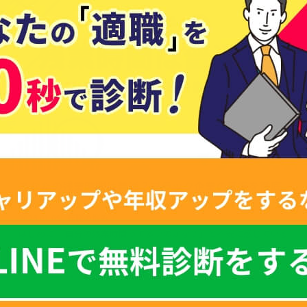
あなたの残業時間は普通？ブラック企業の基準を徹底
解説
2026.01.09
転職の悩み
はじめに 「自分の残業時間って多いのかな？」と不安に感じている
人は少なくありません。 特に日本では、仕事を頑張りすぎてしまう
若手ほど「残業が多いのは自分が仕事をこなせないからでは？」と
記事を見る →
自分を責めがちです。 しかし、これは大きな誤解です。...