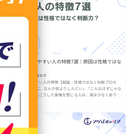
転職後に後悔しやすい人の特徴7選｜原因は性格ではな
く判断力？
2026.01.28
転職の進め方
転職後に後悔しやすい人の特徴【結論：性格ではなく判断プロセ
ス】 「転職したのに、なんか前よりしんどい」「こんなはずじゃな
かった」。転職後にこうした後悔を感じる人は、実は少なくありま
記事を見る →
せん。 結論から言うと、転職後の後悔は性格の問題ではあり...