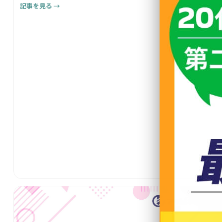
記事を見る →
ないでしょうか。 もっとも、営業職に興味はあるものの、...